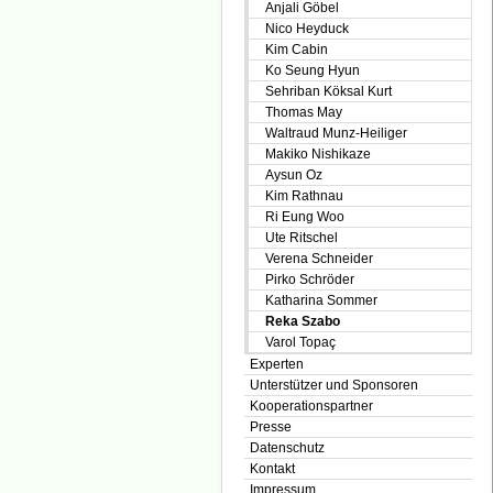
Anjali Göbel
Nico Heyduck
Kim Cabin
Ko Seung Hyun
Sehriban Köksal Kurt
Thomas May
Waltraud Munz-Heiliger
Makiko Nishikaze
Aysun Oz
Kim Rathnau
Ri Eung Woo
Ute Ritschel
Verena Schneider
Pirko Schröder
Katharina Sommer
Reka Szabo
Varol Topaç
Experten
Unterstützer und Sponsoren
Kooperationspartner
Presse
Datenschutz
Kontakt
Impressum