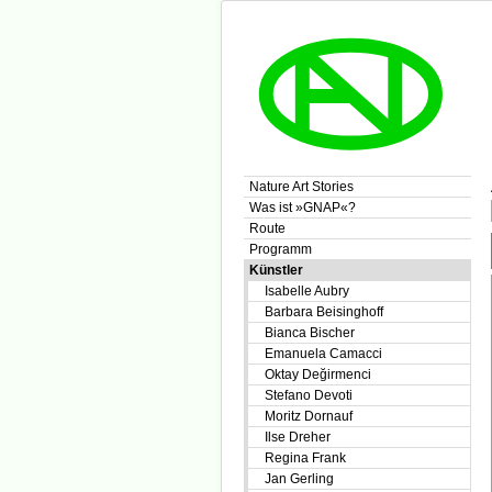
Nature Art Stories
Was ist »GNAP«?
Route
Programm
Künstler
Isabelle Aubry
Barbara Beisinghoff
Bianca Bischer
Emanuela Camacci
Oktay Değirmenci
Stefano Devoti
Moritz Dornauf
Ilse Dreher
Regina Frank
Jan Gerling