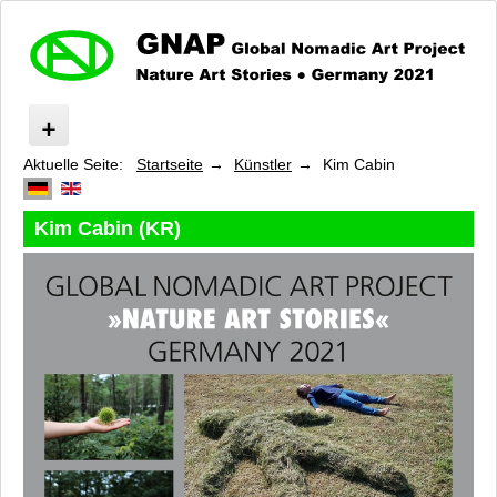
Aktuelle Seite:
Startseite
Künstler
Kim Cabin
Nature Art Stories
Was ist »GNAP«?
Route
Kim Cabin (KR)
Programm
Künstler
Isabelle Aubry
Barbara Beisinghoff
Bianca Bischer
Emanuela Camacci
Oktay Değirmenci
Stefano Devoti
Moritz Dornauf