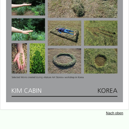
Ilse Dreher
Regina Frank
Jan Gerling
Anjali Göbel
Nico Heyduck
Kim Cabin
Ko Seung Hyun
Sehriban Köksal Kurt
Thomas May
Waltraud Munz-Heiliger
Makiko Nishikaze
Aysun Oz
Kim Rathnau
Ri Eung Woo
Ute Ritschel
Verena Schneider
Nach oben
Pirko Schröder
Katharina Sommer